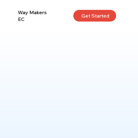
Way Makers
Get Started
EC